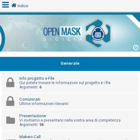
Indice
L
o
g
i
n
Generale
Info progetto e File
A
Qui potete trovare le informazioni sul progetto e i file
Argomenti:
6
r
g
Comunicati
Ultime informazioni rilevanti
o
m
Presentazione
e
Vi invitiamo a presentarvi nella vostra area di competenza
Argomenti:
96
n
t
Makers Call