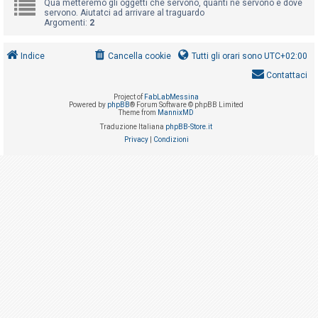
Qua metteremo gli oggetti che servono, quanti ne servono e dove
i
servono. Aiutatci ad arrivare al traguardo
s
Argomenti:
2
e
n
Indice
Cancella cookie
Tutti gli orari sono
UTC+02:00
z
Contattaci
a
Project of
FabLabMessina
Powered by
phpBB
® Forum Software © phpBB Limited
r
Theme from
MannixMD
i
Traduzione Italiana
phpBB-Store.it
Privacy
|
Condizioni
s
p
o
s
t
a
A
r
g