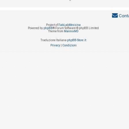
Conta
Project of
FabLabMessina
Powered by
phpBB
® Forum Software © phpBB Limited
Theme from
MannixMD
Traduzione Italiana
phpBB-Store.it
Privacy
|
Condizioni