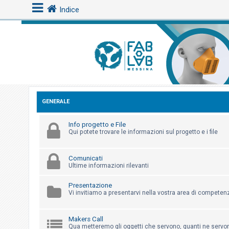
Indice
L
o
g
i
n
GENERALE
Info progetto e File
Qui potete trovare le informazioni sul progetto e i file
A
r
Comunicati
g
Ultime informazioni rilevanti
o
m
Presentazione
Vi invitiamo a presentarvi nella vostra area di competen
e
n
Makers Call
t
Qua metteremo gli oggetti che servono, quanti ne servono