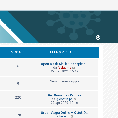
I
MESSAGGI
ULTIMO MESSAGGIO
Open Mask Sicilia - Sdoppiato…
6
V
da
fablabme
e
25 mar 2020, 15:12
d
i
Nessun messaggio
u
0
l
t
i
Re: Giovanni - Padova
m
220
V
da
g.contin.pd
o
e
29 apr 2020, 10:16
m
d
e
i
s
Order Viagra Online – Quick D…
u
175
s
V
da
hututiti
l