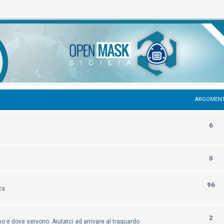
ARGOMENT
6
0
96
za
2
 e dove servono. Aiutatci ad arrivare al traguardo