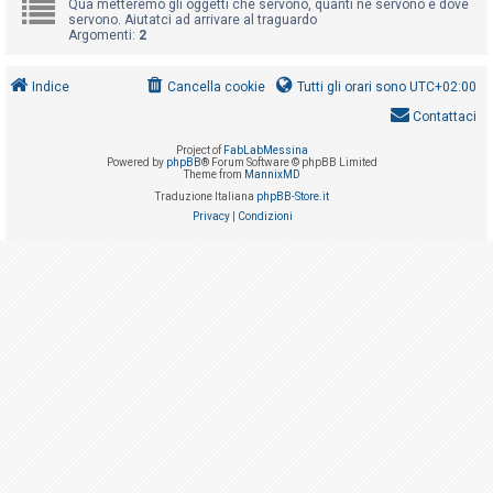
Qua metteremo gli oggetti che servono, quanti ne servono e dove
i
servono. Aiutatci ad arrivare al traguardo
s
Argomenti:
2
e
n
Indice
Cancella cookie
Tutti gli orari sono
UTC+02:00
z
Contattaci
a
Project of
FabLabMessina
Powered by
phpBB
® Forum Software © phpBB Limited
r
Theme from
MannixMD
i
Traduzione Italiana
phpBB-Store.it
Privacy
|
Condizioni
s
p
o
s
t
a
A
r
g