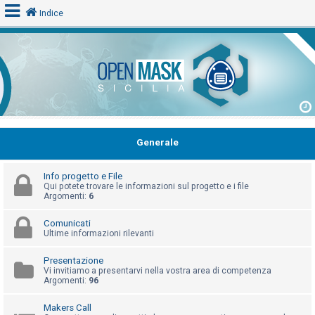
Indice
L
o
g
i
n
Generale
Info progetto e File
A
Qui potete trovare le informazioni sul progetto e i file
Argomenti:
6
r
g
Comunicati
Ultime informazioni rilevanti
o
m
Presentazione
e
Vi invitiamo a presentarvi nella vostra area di competenza
Argomenti:
96
n
t
Makers Call