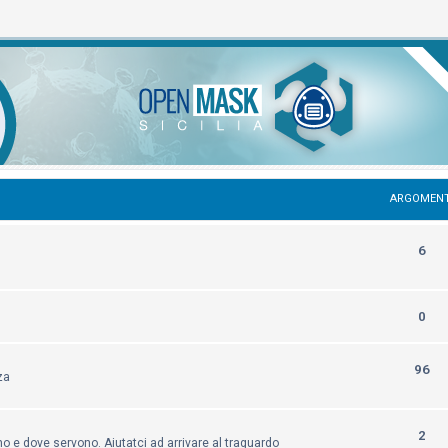
ARGOMENT
6
0
96
za
2
 e dove servono. Aiutatci ad arrivare al traguardo