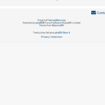
Conta
Project of
FabLabMessina
Powered by
phpBB
® Forum Software © phpBB Limited
Theme from
MannixMD
Traduzione Italiana
phpBB-Store.it
Privacy
|
Condizioni