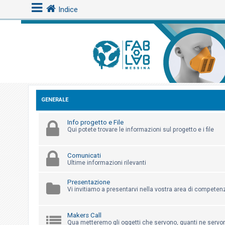
Indice
L
o
g
i
n
GENERALE
Info progetto e File
Qui potete trovare le informazioni sul progetto e i file
A
r
Comunicati
g
Ultime informazioni rilevanti
o
m
Presentazione
Vi invitiamo a presentarvi nella vostra area di competen
e
n
Makers Call
t
Qua metteremo gli oggetti che servono, quanti ne servono