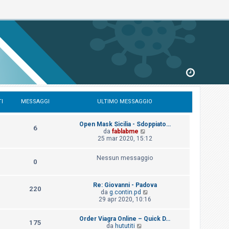
I
MESSAGGI
ULTIMO MESSAGGIO
Open Mask Sicilia - Sdoppiato…
6
V
da
fablabme
e
25 mar 2020, 15:12
d
i
Nessun messaggio
u
0
l
t
i
Re: Giovanni - Padova
m
220
V
da
g.contin.pd
o
e
29 apr 2020, 10:16
m
d
e
i
s
Order Viagra Online – Quick D…
u
175
s
V
da
hututiti
l