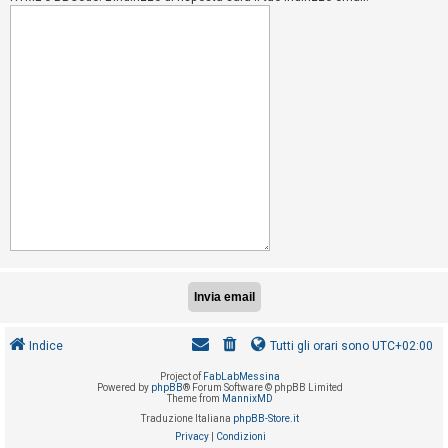
i
s
e
n
z
a
r
i
s
p
o
s
t
a
Indice
Tutti gli orari sono
UTC+02:00
Project of
FabLabMessina
A
Powered by
phpBB
® Forum Software © phpBB Limited
Theme from
MannixMD
r
Traduzione Italiana
phpBB-Store.it
g
Privacy
|
Condizioni