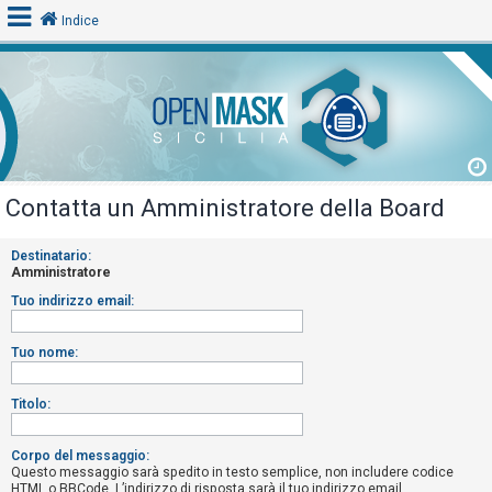
Indice
L
o
g
i
Contatta un Amministratore della Board
n
Destinatario:
Amministratore
A
Tuo indirizzo email:
r
g
Tuo nome:
o
m
Titolo:
e
n
Corpo del messaggio:
Questo messaggio sarà spedito in testo semplice, non includere codice
t
HTML o BBCode. L’indirizzo di risposta sarà il tuo indirizzo email.