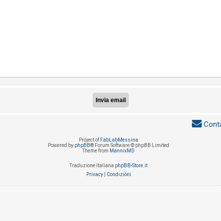
Conta
Project of
FabLabMessina
Powered by
phpBB
® Forum Software © phpBB Limited
Theme from
MannixMD
Traduzione Italiana
phpBB-Store.it
Privacy
|
Condizioni