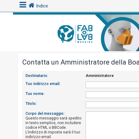
Indice
L
o
g
i
Contatta un Amministratore della Bo
n
Destinatario:
Amministratore
A
Tuo indirizzo email:
r
Tuo nome:
g
Titolo:
o
m
Corpo del messaggio:
Questo messaggio sarà spedito
e
in testo semplice, non includere
n
codice HTML o BBCode.
L’indirizzo di risposta sarà il tuo
t
indirizzo email.