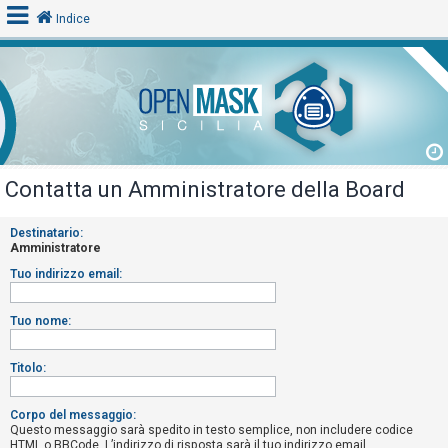
Indice
L
o
g
i
Contatta un Amministratore della Board
n
Destinatario:
Amministratore
A
Tuo indirizzo email:
r
g
Tuo nome:
o
m
Titolo:
e
n
Corpo del messaggio:
Questo messaggio sarà spedito in testo semplice, non includere codice
t
HTML o BBCode. L’indirizzo di risposta sarà il tuo indirizzo email.