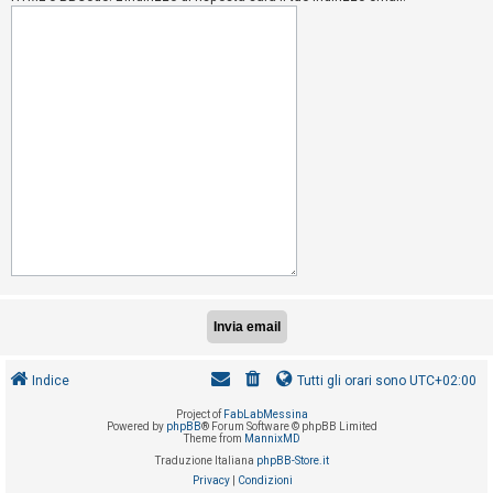
i
s
e
n
z
a
r
i
s
p
o
s
t
a
Indice
Tutti gli orari sono
UTC+02:00
Project of
FabLabMessina
A
Powered by
phpBB
® Forum Software © phpBB Limited
Theme from
MannixMD
r
Traduzione Italiana
phpBB-Store.it
g
Privacy
|
Condizioni