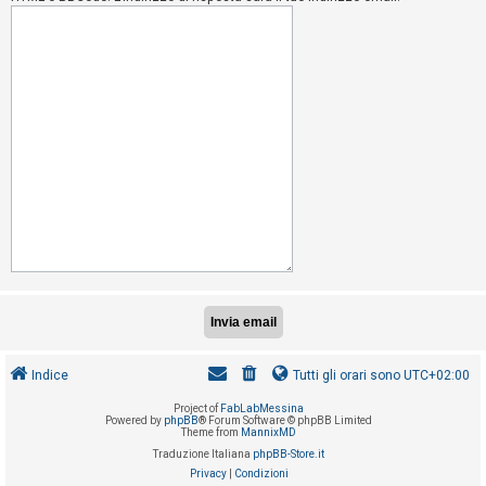
i
s
e
n
z
a
r
i
s
p
o
s
t
a
Indice
Tutti gli orari sono
UTC+02:00
Project of
FabLabMessina
A
Powered by
phpBB
® Forum Software © phpBB Limited
Theme from
MannixMD
r
Traduzione Italiana
phpBB-Store.it
g
Privacy
|
Condizioni