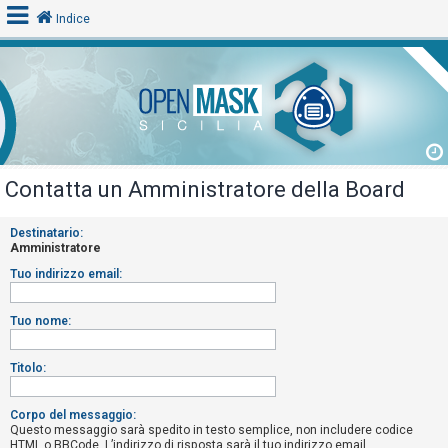
Indice
L
o
g
i
Contatta un Amministratore della Board
n
Destinatario:
Amministratore
A
Tuo indirizzo email:
r
g
Tuo nome:
o
m
Titolo:
e
n
Corpo del messaggio:
Questo messaggio sarà spedito in testo semplice, non includere codice
t
HTML o BBCode. L’indirizzo di risposta sarà il tuo indirizzo email.