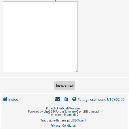
i
s
e
n
z
a
r
i
s
p
o
s
t
a
Indice
Tutti gli orari sono
UTC+02:00
Project of
FabLabMessina
A
Powered by
phpBB
® Forum Software © phpBB Limited
Theme from
MannixMD
r
Traduzione Italiana
phpBB-Store.it
g
Privacy
|
Condizioni