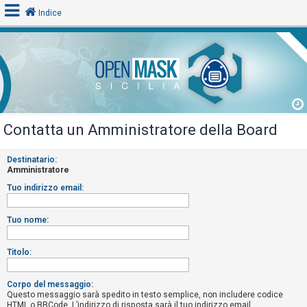
Indice
L
o
g
i
Contatta un Amministratore della Board
n
Destinatario:
Amministratore
A
Tuo indirizzo email:
r
g
Tuo nome:
o
m
Titolo:
e
n
Corpo del messaggio:
Questo messaggio sarà spedito in testo semplice, non includere codice
t
HTML o BBCode. L’indirizzo di risposta sarà il tuo indirizzo email.