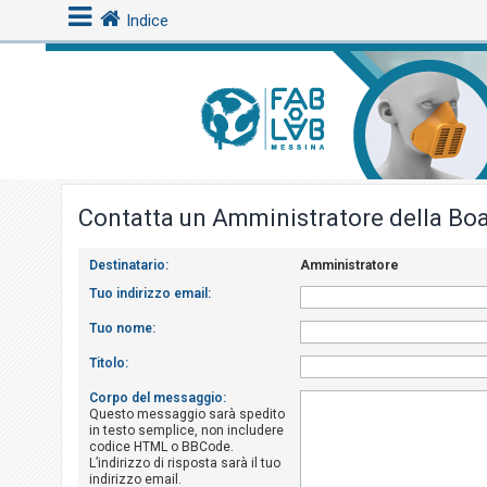
Indice
L
o
g
i
Contatta un Amministratore della Bo
n
Destinatario:
Amministratore
A
Tuo indirizzo email:
r
Tuo nome:
g
Titolo:
o
m
Corpo del messaggio:
Questo messaggio sarà spedito
e
in testo semplice, non includere
n
codice HTML o BBCode.
L’indirizzo di risposta sarà il tuo
t
indirizzo email.