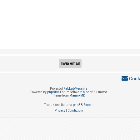
Conta
Project of
FabLabMessina
Powered by
phpBB
® Forum Software © phpBB Limited
Theme from
MannixMD
Traduzione Italiana
phpBB-Store.it
Privacy
|
Condizioni