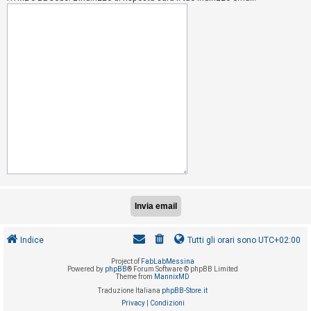
i
s
e
n
z
a
r
i
s
p
o
s
t
a
Indice
Tutti gli orari sono
UTC+02:00
Project of
FabLabMessina
A
Powered by
phpBB
® Forum Software © phpBB Limited
Theme from
MannixMD
r
Traduzione Italiana
phpBB-Store.it
g
Privacy
|
Condizioni