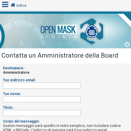
Indice
L
o
g
i
Contatta un Amministratore della Board
n
Destinatario:
Amministratore
A
Tuo indirizzo email:
r
g
Tuo nome:
o
m
Titolo:
e
n
Corpo del messaggio:
Questo messaggio sarà spedito in testo semplice, non includere codice
t
HTML o BBCode. L’indirizzo di risposta sarà il tuo indirizzo email.