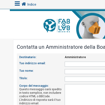
Indice
L
o
g
i
Contatta un Amministratore della Bo
n
Destinatario:
Amministratore
A
Tuo indirizzo email:
r
Tuo nome:
g
Titolo:
o
m
Corpo del messaggio:
Questo messaggio sarà spedito
e
in testo semplice, non includere
n
codice HTML o BBCode.
L’indirizzo di risposta sarà il tuo
t
indirizzo email.