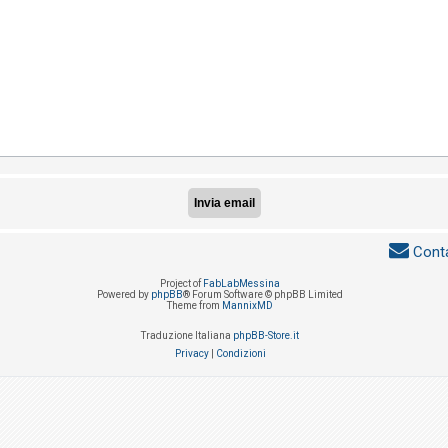
Conta
Project of
FabLabMessina
Powered by
phpBB
® Forum Software © phpBB Limited
Theme from
MannixMD
Traduzione Italiana
phpBB-Store.it
Privacy
|
Condizioni