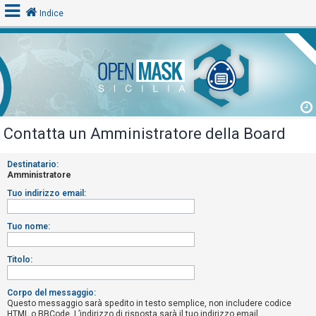
Indice
L
o
g
i
Contatta un Amministratore della Board
n
Destinatario:
Amministratore
A
Tuo indirizzo email:
r
g
Tuo nome:
o
m
Titolo:
e
n
Corpo del messaggio:
Questo messaggio sarà spedito in testo semplice, non includere codice
t
HTML o BBCode. L’indirizzo di risposta sarà il tuo indirizzo email.