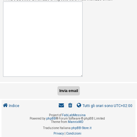
i
s
e
n
z
a
r
i
s
p
o
s
t
a
Indice
Tutti gli orari sono
UTC+02:00
Project of
FabLabMessina
A
Powered by
phpBB
® Forum Software © phpBB Limited
Theme from
MannixMD
r
Traduzione Italiana
phpBB-Store.it
g
Privacy
|
Condizioni