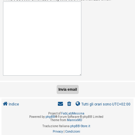
i
s
e
n
z
a
r
i
s
p
o
s
t
a
Indice
Tutti gli orari sono
UTC+02:00
Project of
FabLabMessina
A
Powered by
phpBB
® Forum Software © phpBB Limited
Theme from
MannixMD
r
Traduzione Italiana
phpBB-Store.it
g
Privacy
|
Condizioni