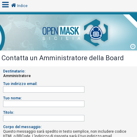
Indice
L
o
g
i
Contatta un Amministratore della Board
n
Destinatario:
Amministratore
A
Tuo indirizzo email:
r
g
Tuo nome:
o
m
Titolo:
e
n
Corpo del messaggio:
Questo messaggio sarà spedito in testo semplice, non includere codice
t
HTML o BBCode. L’indirizzo di risposta sarà il tuo indirizzo email.