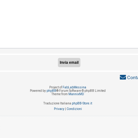
Conta
Project of
FabLabMessina
Powered by
phpBB
® Forum Software © phpBB Limited
Theme from
MannixMD
Traduzione Italiana
phpBB-Store.it
Privacy
|
Condizioni