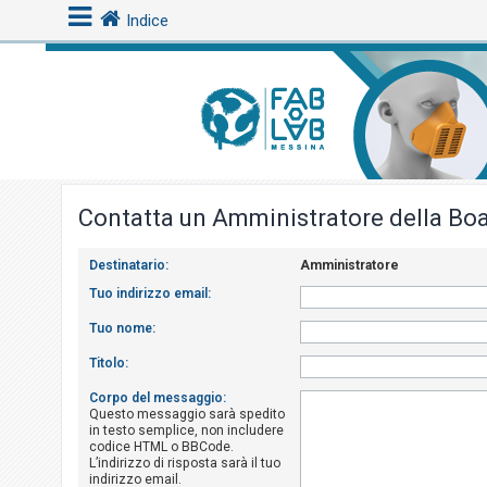
Indice
L
o
g
i
Contatta un Amministratore della Bo
n
Destinatario:
Amministratore
A
Tuo indirizzo email:
r
Tuo nome:
g
Titolo:
o
m
Corpo del messaggio:
Questo messaggio sarà spedito
e
in testo semplice, non includere
n
codice HTML o BBCode.
L’indirizzo di risposta sarà il tuo
t
indirizzo email.