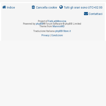
i
s
Indice
Cancella cookie
Tutti gli orari sono
UTC+02:00
e
Contattaci
n
Project of
FabLabMessina
Powered by
phpBB
® Forum Software © phpBB Limited
z
Theme from
MannixMD
a
Traduzione Italiana
phpBB-Store.it
Privacy
|
Condizioni
r
i
s
p
o
s
t
a
A
r
g