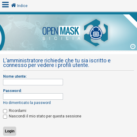
Indice
L
o
g
i
L’amministratore richiede che tu sia iscritto e
n
connesso per vedere i profili utente.
Nome utente:
A
r
Password:
g
o
Ho dimenticato la password
m
Ricordami
Nascondi il mio stato per questa sessione
e
n
t