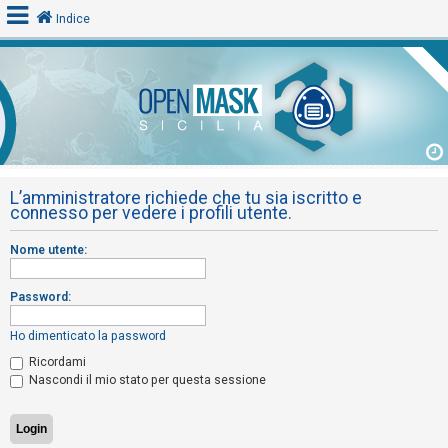
Indice
L
o
g
i
L’amministratore richiede che tu sia iscritto e
n
connesso per vedere i profili utente.
Nome utente:
A
r
Password:
g
o
Ho dimenticato la password
m
Ricordami
Nascondi il mio stato per questa sessione
e
n
t