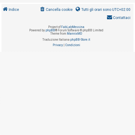
i
s
Indice
Cancella cookie
Tutti gli orari sono
UTC+02:00
e
Contattaci
n
Project of
FabLabMessina
Powered by
phpBB
® Forum Software © phpBB Limited
z
Theme from
MannixMD
a
Traduzione Italiana
phpBB-Store.it
Privacy
|
Condizioni
r
i
s
p
o
s
t
a
A
r
g