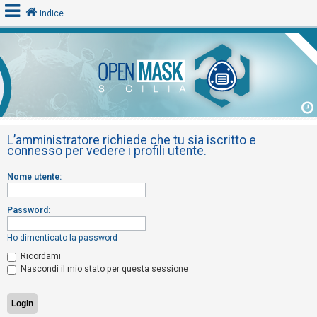
Indice
L
o
g
i
L’amministratore richiede che tu sia iscritto e
n
connesso per vedere i profili utente.
Nome utente:
A
r
Password:
g
o
Ho dimenticato la password
m
Ricordami
Nascondi il mio stato per questa sessione
e
n
t