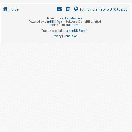
i
s
Indice
Tutti gli orari sono
UTC+02:00
e
Project of
FabLabMessina
Powered by
phpBB
® Forum Software © phpBB Limited
n
Theme from
MannixMD
z
Traduzione Italiana
phpBB-Store.it
Privacy
|
Condizioni
a
r
i
s
p
o
s
t
a
A
r
g