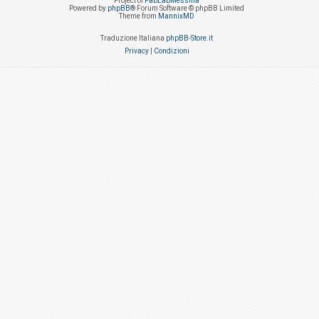
Project of
FabLabMessina
Powered by
phpBB
® Forum Software © phpBB Limited
Theme from
MannixMD
Traduzione Italiana
phpBB-Store.it
Privacy
|
Condizioni