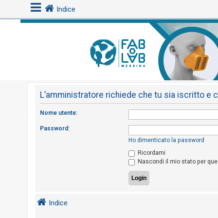
Indice
L
o
g
i
L’amministratore richiede che tu sia iscritto e 
n
Nome utente:
A
Password:
r
Ho dimenticato la password
g
Ricordami
Nascondi il mio stato per qu
o
m
e
n
Indice
t