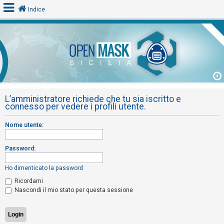
Indice
L
o
g
i
L’amministratore richiede che tu sia iscritto e
n
connesso per vedere i profili utente.
Nome utente:
A
r
Password:
g
o
Ho dimenticato la password
m
Ricordami
Nascondi il mio stato per questa sessione
e
n
t