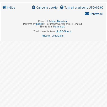
i
s
Indice
Cancella cookie
Tutti gli orari sono
UTC+02:00
e
Contattaci
n
Project of
FabLabMessina
Powered by
phpBB
® Forum Software © phpBB Limited
z
Theme from
MannixMD
a
Traduzione Italiana
phpBB-Store.it
Privacy
|
Condizioni
r
i
s
p
o
s
t
a
A
r
g