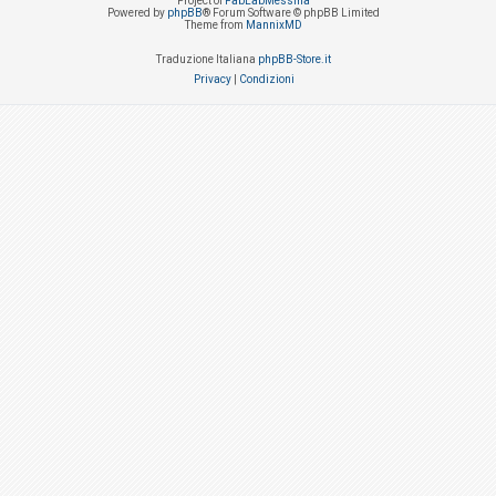
Project of
FabLabMessina
Powered by
phpBB
® Forum Software © phpBB Limited
Theme from
MannixMD
Traduzione Italiana
phpBB-Store.it
Privacy
|
Condizioni