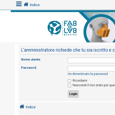
Indice
L
o
g
i
L’amministratore richiede che tu sia iscritto e 
n
Nome utente:
A
Password:
r
Ho dimenticato la password
g
Ricordami
Nascondi il mio stato per qu
o
m
e
n
Indice
t