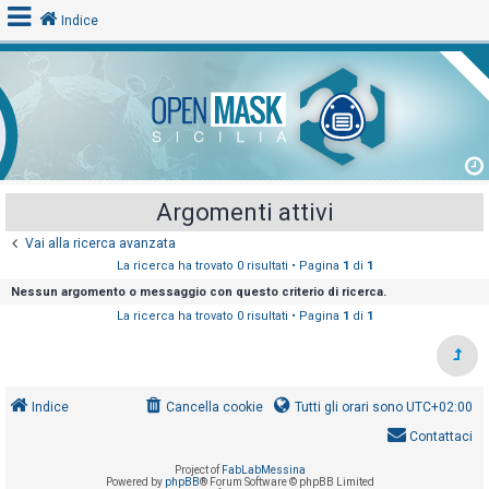
Indice
L
o
g
i
Argomenti attivi
n
Vai alla ricerca avanzata
La ricerca ha trovato 0 risultati • Pagina
1
di
1
A
Nessun argomento o messaggio con questo criterio di ricerca.
r
La ricerca ha trovato 0 risultati • Pagina
1
di
1
g
o
m
Indice
Cancella cookie
Tutti gli orari sono
UTC+02:00
e
Contattaci
n
t
Project of
FabLabMessina
Powered by
phpBB
® Forum Software © phpBB Limited