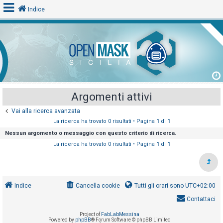
Indice
L
o
g
i
Argomenti attivi
n
Vai alla ricerca avanzata
La ricerca ha trovato 0 risultati • Pagina
1
di
1
A
Nessun argomento o messaggio con questo criterio di ricerca.
r
La ricerca ha trovato 0 risultati • Pagina
1
di
1
g
o
m
Indice
Cancella cookie
Tutti gli orari sono
UTC+02:00
e
Contattaci
n
t
Project of
FabLabMessina
Powered by
phpBB
® Forum Software © phpBB Limited