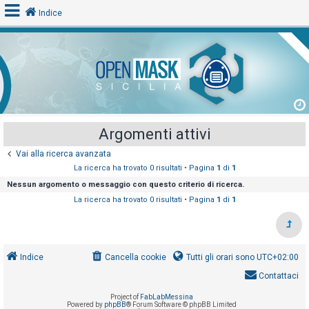
Indice
L
o
g
i
Argomenti attivi
n
Vai alla ricerca avanzata
La ricerca ha trovato 0 risultati • Pagina
1
di
1
A
Nessun argomento o messaggio con questo criterio di ricerca.
r
La ricerca ha trovato 0 risultati • Pagina
1
di
1
g
o
m
Indice
Cancella cookie
Tutti gli orari sono
UTC+02:00
e
Contattaci
n
t
Project of
FabLabMessina
Powered by
phpBB
® Forum Software © phpBB Limited