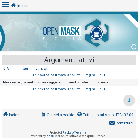
Indice
L
o
g
i
Argomenti attivi
n
Vai alla ricerca avanzata
La ricerca ha trovato 0 risultati • Pagina
1
di
1
A
Nessun argomento o messaggio con questo criterio di ricerca.
r
La ricerca ha trovato 0 risultati • Pagina
1
di
1
g
o
m
Indice
Cancella cookie
Tutti gli orari sono
UTC+02:00
e
Contattaci
n
t
Project of
FabLabMessina
Powered by
phpBB
® Forum Software © phpBB Limited