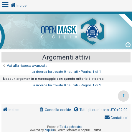
Indice
L
o
g
i
Argomenti attivi
n
Vai alla ricerca avanzata
La ricerca ha trovato 0 risultati • Pagina
1
di
1
A
Nessun argomento o messaggio con questo criterio di ricerca.
r
La ricerca ha trovato 0 risultati • Pagina
1
di
1
g
o
m
Indice
Cancella cookie
Tutti gli orari sono
UTC+02:00
e
Contattaci
n
t
Project of
FabLabMessina
Powered by
phpBB
® Forum Software © phpBB Limited