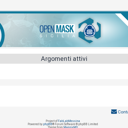
Argomenti attivi
Conta
Project of
FabLabMessina
Powered by
phpBB
® Forum Software © phpBB Limited
Theme from
MannixMD