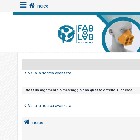
Indice
L
o
g
i
n
Vai alla ricerca avanzata
A
r
Nessun argomento o messaggio con questo criterio di ricerca.
g
o
Vai alla ricerca avanzata
m
e
Indice
n
t