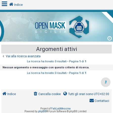
Indice
L
o
g
i
Argomenti attivi
n
Vai alla ricerca avanzata
La ricerca ha trovato 0 risultati • Pagina
1
di
1
A
Nessun argomento o messaggio con questo criterio di ricerca.
r
La ricerca ha trovato 0 risultati • Pagina
1
di
1
g
o
m
Indice
Cancella cookie
Tutti gli orari sono
UTC+02:00
e
Contattaci
n
t
Project of
FabLabMessina
Powered by
phpBB
® Forum Software © phpBB Limited