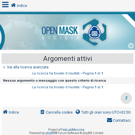
Indice
L
o
g
i
Argomenti attivi
n
Vai alla ricerca avanzata
La ricerca ha trovato 0 risultati • Pagina
1
di
1
A
Nessun argomento o messaggio con questo criterio di ricerca.
r
La ricerca ha trovato 0 risultati • Pagina
1
di
1
g
o
m
Indice
Cancella cookie
Tutti gli orari sono
UTC+02:00
e
Contattaci
n
t
Project of
FabLabMessina
Powered by
phpBB
® Forum Software © phpBB Limited