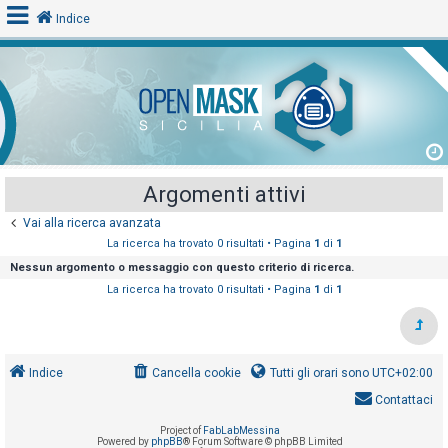
Indice
L
o
g
i
Argomenti attivi
n
Vai alla ricerca avanzata
La ricerca ha trovato 0 risultati • Pagina
1
di
1
A
Nessun argomento o messaggio con questo criterio di ricerca.
r
La ricerca ha trovato 0 risultati • Pagina
1
di
1
g
o
m
Indice
Cancella cookie
Tutti gli orari sono
UTC+02:00
e
Contattaci
n
t
Project of
FabLabMessina
Powered by
phpBB
® Forum Software © phpBB Limited