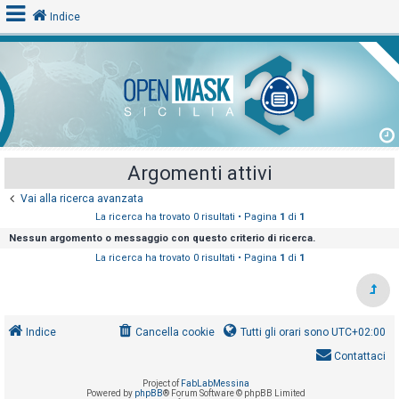
Indice
L
o
g
i
Argomenti attivi
n
Vai alla ricerca avanzata
La ricerca ha trovato 0 risultati • Pagina
1
di
1
A
Nessun argomento o messaggio con questo criterio di ricerca.
r
La ricerca ha trovato 0 risultati • Pagina
1
di
1
g
o
m
Indice
Cancella cookie
Tutti gli orari sono
UTC+02:00
e
Contattaci
n
t
Project of
FabLabMessina
Powered by
phpBB
® Forum Software © phpBB Limited