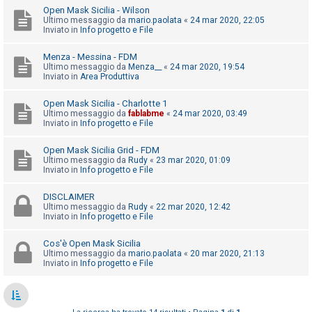
o
Open Mask Sicilia - Wilson
Ultimo messaggio da
mario.paolata
«
24 mar 2020, 22:05
m
Inviato in
Info progetto e File
e
n
Menza - Messina - FDM
Ultimo messaggio da
Menza__
«
24 mar 2020, 19:54
t
Inviato in
Area Produttiva
i
Open Mask Sicilia - Charlotte 1
a
Ultimo messaggio da
fablabme
«
24 mar 2020, 03:49
t
Inviato in
Info progetto e File
t
Open Mask Sicilia Grid - FDM
i
Ultimo messaggio da
Rudy
«
23 mar 2020, 01:09
Inviato in
Info progetto e File
v
i
DISCLAIMER
Ultimo messaggio da
Rudy
«
22 mar 2020, 12:42
Inviato in
Info progetto e File
C
Cos'è Open Mask Sicilia
e
Ultimo messaggio da
mario.paolata
«
20 mar 2020, 21:13
Inviato in
Info progetto e File
r
c
a