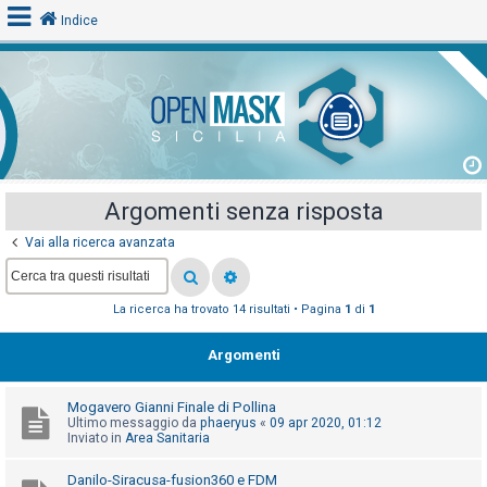
Indice
L
o
g
i
Argomenti senza risposta
n
Vai alla ricerca avanzata
A
La ricerca ha trovato 14 risultati • Pagina
1
di
1
r
g
Argomenti
o
m
Mogavero Gianni Finale di Pollina
e
Ultimo messaggio da
phaeryus
«
09 apr 2020, 01:12
Inviato in
Area Sanitaria
n
t
Danilo-Siracusa-fusion360 e FDM