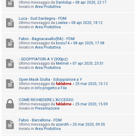
i
Ultimo messaggio da
Danilolup
«
08 apr 2020, 22:17
Inviato in
Area Produttiva
s
e
Luca - Sud Sardegna - FDM
Ultimo messaggio da
Lowlee
«
08 apr 2020, 18:12
n
Inviato in
Area Produttiva
z
a
Fabio - Bagnacavallo(RA) - FDM
Ultimo messaggio da
biozu74
«
08 apr 2020, 17:08
r
Inviato in
Area Produttiva
i
- SDOPPIATORI A Y (300pz)
s
Ultimo messaggio da
Metmet
«
07 apr 2020, 23:51
p
Inviato in
Area Produttiva
o
Open Mask Sicilia - Sdoppiatore a Y
s
Ultimo messaggio da
fablabme
«
25 mar 2020, 15:12
Inviato in
Info progetto e File
t
a
COME RICHIEDERE L'ACCESSO
Ultimo messaggio da
fablabme
«
25 mar 2020, 15:09
Inviato in
Presentazione
A
Fabio - Barcellona - FDM
r
Ultimo messaggio da
azeroth
«
25 mar 2020, 09:35
Inviato in
Area Produttiva
g