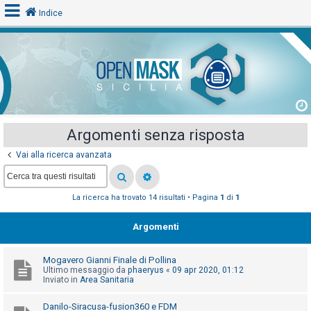
Indice
L
o
g
i
Argomenti senza risposta
n
Vai alla ricerca avanzata
A
La ricerca ha trovato 14 risultati • Pagina
1
di
1
r
g
Argomenti
o
m
Mogavero Gianni Finale di Pollina
e
Ultimo messaggio da
phaeryus
«
09 apr 2020, 01:12
Inviato in
Area Sanitaria
n
t
Danilo-Siracusa-fusion360 e FDM