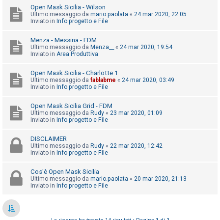
o
Open Mask Sicilia - Wilson
Ultimo messaggio da
mario.paolata
«
24 mar 2020, 22:05
m
Inviato in
Info progetto e File
e
n
Menza - Messina - FDM
Ultimo messaggio da
Menza__
«
24 mar 2020, 19:54
t
Inviato in
Area Produttiva
i
Open Mask Sicilia - Charlotte 1
a
Ultimo messaggio da
fablabme
«
24 mar 2020, 03:49
t
Inviato in
Info progetto e File
t
Open Mask Sicilia Grid - FDM
i
Ultimo messaggio da
Rudy
«
23 mar 2020, 01:09
Inviato in
Info progetto e File
v
i
DISCLAIMER
Ultimo messaggio da
Rudy
«
22 mar 2020, 12:42
Inviato in
Info progetto e File
C
Cos'è Open Mask Sicilia
e
Ultimo messaggio da
mario.paolata
«
20 mar 2020, 21:13
Inviato in
Info progetto e File
r
c
a