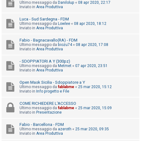
i
Ultimo messaggio da
Danilolup
«
08 apr 2020, 22:17
Inviato in
Area Produttiva
s
e
Luca - Sud Sardegna - FDM
Ultimo messaggio da
Lowlee
«
08 apr 2020, 18:12
n
Inviato in
Area Produttiva
z
a
Fabio - Bagnacavallo(RA) - FDM
Ultimo messaggio da
biozu74
«
08 apr 2020, 17:08
r
Inviato in
Area Produttiva
i
- SDOPPIATORI A Y (300pz)
s
Ultimo messaggio da
Metmet
«
07 apr 2020, 23:51
p
Inviato in
Area Produttiva
o
Open Mask Sicilia - Sdoppiatore a Y
s
Ultimo messaggio da
fablabme
«
25 mar 2020, 15:12
Inviato in
Info progetto e File
t
a
COME RICHIEDERE L'ACCESSO
Ultimo messaggio da
fablabme
«
25 mar 2020, 15:09
Inviato in
Presentazione
A
Fabio - Barcellona - FDM
r
Ultimo messaggio da
azeroth
«
25 mar 2020, 09:35
Inviato in
Area Produttiva
g