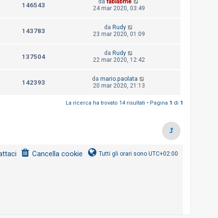
da
fablabme
146543
24 mar 2020, 03:49
da
Rudy
143783
23 mar 2020, 01:09
da
Rudy
137504
22 mar 2020, 12:42
da
mario.paolata
142393
20 mar 2020, 21:13
La ricerca ha trovato 14 risultati • Pagina
1
di
1
ttaci
Cancella cookie
Tutti gli orari sono
UTC+02:00