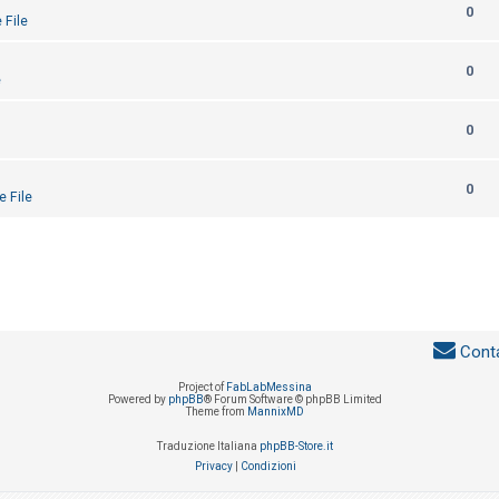
0
 File
0
e
0
0
e File
Conta
Project of
FabLabMessina
Powered by
phpBB
® Forum Software © phpBB Limited
Theme from
MannixMD
Traduzione Italiana
phpBB-Store.it
Privacy
|
Condizioni