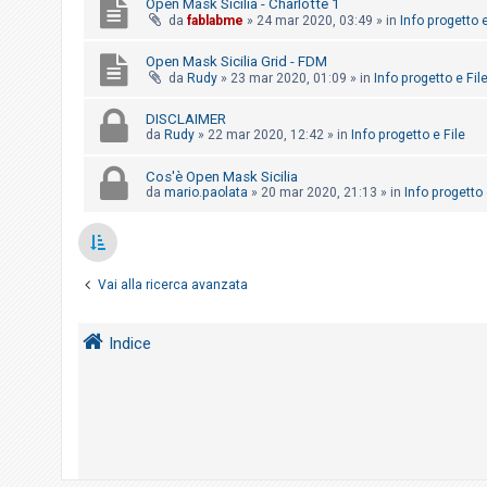
Open Mask Sicilia - Charlotte 1
o
da
fablabme
»
24 mar 2020, 03:49
» in
Info progetto e
m
Open Mask Sicilia Grid - FDM
e
da
Rudy
»
23 mar 2020, 01:09
» in
Info progetto e Fil
n
t
DISCLAIMER
da
Rudy
»
22 mar 2020, 12:42
» in
Info progetto e File
i
a
Cos'è Open Mask Sicilia
t
da
mario.paolata
»
20 mar 2020, 21:13
» in
Info progetto 
t
i
v
Vai alla ricerca avanzata
i
Indice
C
e
r
c
a