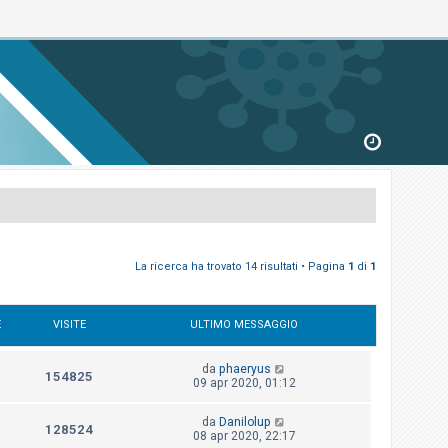
La ricerca ha trovato 14 risultati • Pagina
1
di
1
E
VISITE
ULTIMO MESSAGGIO
da
phaeryus
154825
09 apr 2020, 01:12
da
Danilolup
128524
08 apr 2020, 22:17