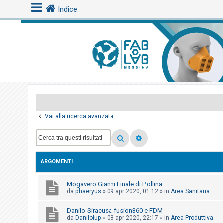
Indice
L
o
g
i
n
Vai alla ricerca avanzata
A
r
g
ARGOMENTI
o
m
Mogavero Gianni Finale di Pollina
e
da
phaeryus
»
09 apr 2020, 01:12
» in
Area Sanitaria
n
Danilo-Siracusa-fusion360 e FDM
t
da
Danilolup
»
08 apr 2020, 22:17
» in
Area Produttiva