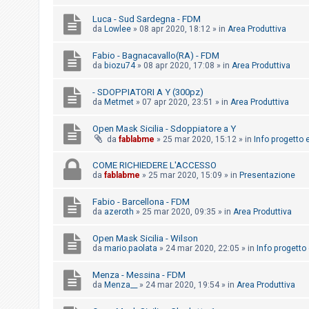
i
Luca - Sud Sardegna - FDM
s
da
Lowlee
»
08 apr 2020, 18:12
» in
Area Produttiva
e
n
Fabio - Bagnacavallo(RA) - FDM
da
biozu74
»
08 apr 2020, 17:08
» in
Area Produttiva
z
a
- SDOPPIATORI A Y (300pz)
da
Metmet
»
07 apr 2020, 23:51
» in
Area Produttiva
r
i
Open Mask Sicilia - Sdoppiatore a Y
s
da
fablabme
»
25 mar 2020, 15:12
» in
Info progetto e
p
COME RICHIEDERE L'ACCESSO
o
da
fablabme
»
25 mar 2020, 15:09
» in
Presentazione
s
Fabio - Barcellona - FDM
t
da
azeroth
»
25 mar 2020, 09:35
» in
Area Produttiva
a
Open Mask Sicilia - Wilson
da
mario.paolata
»
24 mar 2020, 22:05
» in
Info progetto 
A
Menza - Messina - FDM
r
da
Menza__
»
24 mar 2020, 19:54
» in
Area Produttiva
g