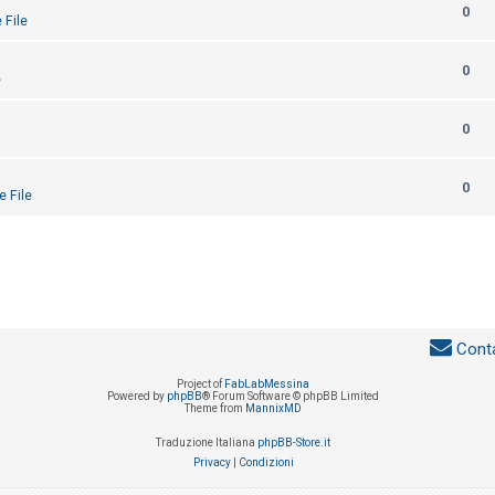
0
 File
0
e
0
0
e File
Conta
Project of
FabLabMessina
Powered by
phpBB
® Forum Software © phpBB Limited
Theme from
MannixMD
Traduzione Italiana
phpBB-Store.it
Privacy
|
Condizioni