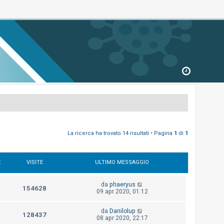
La ricerca ha trovato 14 risultati • Pagina
1
di
1
E
VISITE
ULTIMO MESSAGGIO
da
phaeryus
154628
09 apr 2020, 01:12
da
Danilolup
128437
08 apr 2020, 22:17