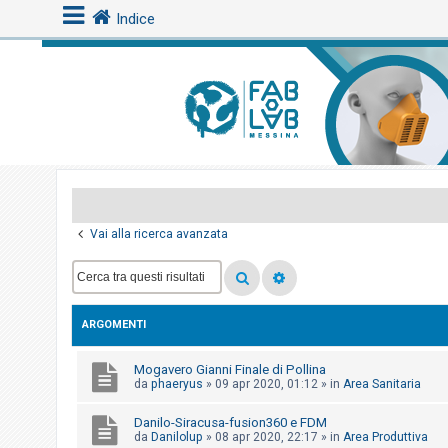
Indice
L
o
g
i
n
Vai alla ricerca avanzata
A
r
g
ARGOMENTI
o
m
Mogavero Gianni Finale di Pollina
e
da
phaeryus
»
09 apr 2020, 01:12
» in
Area Sanitaria
n
Danilo-Siracusa-fusion360 e FDM
t
da
Danilolup
»
08 apr 2020, 22:17
» in
Area Produttiva