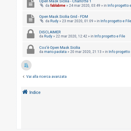
Open Mask Sicilia - Charlotte 1
o
da
fablabme
»
24 mar 2020, 03:49
» in
Info progetto e
m
Open Mask Sicilia Grid - FDM
e
da
Rudy
»
23 mar 2020, 01:09
» in
Info progetto e Fil
n
t
DISCLAIMER
da
Rudy
»
22 mar 2020, 12:42
» in
Info progetto e File
i
a
Cos'è Open Mask Sicilia
t
da
mario.paolata
»
20 mar 2020, 21:13
» in
Info progetto 
t
i
v
Vai alla ricerca avanzata
i
Indice
C
e
r
c
a