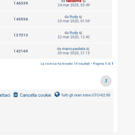
da
fablabme
146339
24 mar 2020, 03:49
da
Rudy
143556
23 mar 2020, 01:09
da
Rudy
137313
22 mar 2020, 12:42
da
mario.paolata
142169
20 mar 2020, 21:13
La ricerca ha trovato 14 risultati • Pagina
1
di
1
ttaci
Cancella cookie
Tutti gli orari sono
UTC+02:00