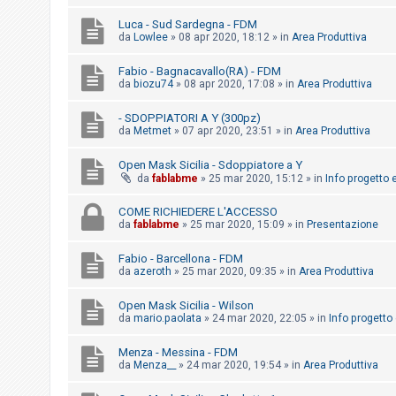
i
Luca - Sud Sardegna - FDM
s
da
Lowlee
»
08 apr 2020, 18:12
» in
Area Produttiva
e
n
Fabio - Bagnacavallo(RA) - FDM
da
biozu74
»
08 apr 2020, 17:08
» in
Area Produttiva
z
a
- SDOPPIATORI A Y (300pz)
da
Metmet
»
07 apr 2020, 23:51
» in
Area Produttiva
r
i
Open Mask Sicilia - Sdoppiatore a Y
s
da
fablabme
»
25 mar 2020, 15:12
» in
Info progetto e
p
COME RICHIEDERE L'ACCESSO
o
da
fablabme
»
25 mar 2020, 15:09
» in
Presentazione
s
Fabio - Barcellona - FDM
t
da
azeroth
»
25 mar 2020, 09:35
» in
Area Produttiva
a
Open Mask Sicilia - Wilson
da
mario.paolata
»
24 mar 2020, 22:05
» in
Info progetto 
A
Menza - Messina - FDM
r
da
Menza__
»
24 mar 2020, 19:54
» in
Area Produttiva
g