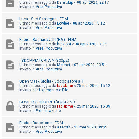
i
Ultimo messaggio da
Danilolup
«
08 apr 2020, 22:17
Inviato in
Area Produttiva
s
e
Luca - Sud Sardegna - FDM
Ultimo messaggio da
Lowlee
«
08 apr 2020, 18:12
n
Inviato in
Area Produttiva
z
a
Fabio - Bagnacavallo(RA) - FDM
Ultimo messaggio da
biozu74
«
08 apr 2020, 17:08
r
Inviato in
Area Produttiva
i
- SDOPPIATORI A Y (300pz)
s
Ultimo messaggio da
Metmet
«
07 apr 2020, 23:51
p
Inviato in
Area Produttiva
o
Open Mask Sicilia - Sdoppiatore a Y
s
Ultimo messaggio da
fablabme
«
25 mar 2020, 15:12
Inviato in
Info progetto e File
t
a
COME RICHIEDERE L'ACCESSO
Ultimo messaggio da
fablabme
«
25 mar 2020, 15:09
Inviato in
Presentazione
A
Fabio - Barcellona - FDM
r
Ultimo messaggio da
azeroth
«
25 mar 2020, 09:35
Inviato in
Area Produttiva
g