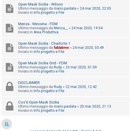
o
Open Mask Sicilia - Wilson
Ultimo messaggio da
mario.paolata
«
24 mar 2020, 22:05
m
Inviato in
Info progetto e File
e
n
Menza - Messina - FDM
Ultimo messaggio da
Menza__
«
24 mar 2020, 19:54
t
Inviato in
Area Produttiva
i
Open Mask Sicilia - Charlotte 1
a
Ultimo messaggio da
fablabme
«
24 mar 2020, 03:49
t
Inviato in
Info progetto e File
t
Open Mask Sicilia Grid - FDM
i
Ultimo messaggio da
Rudy
«
23 mar 2020, 01:09
Inviato in
Info progetto e File
v
i
DISCLAIMER
Ultimo messaggio da
Rudy
«
22 mar 2020, 12:42
Inviato in
Info progetto e File
C
Cos'è Open Mask Sicilia
e
Ultimo messaggio da
mario.paolata
«
20 mar 2020, 21:13
Inviato in
Info progetto e File
r
c
a