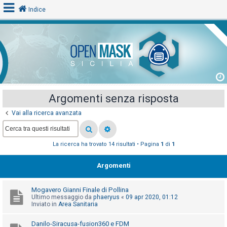
Indice
L
o
g
i
Argomenti senza risposta
n
Vai alla ricerca avanzata
A
La ricerca ha trovato 14 risultati • Pagina
1
di
1
r
g
Argomenti
o
m
Mogavero Gianni Finale di Pollina
e
Ultimo messaggio da
phaeryus
«
09 apr 2020, 01:12
Inviato in
Area Sanitaria
n
t
Danilo-Siracusa-fusion360 e FDM