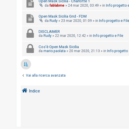
Open Mask Sicilia - Charlotte 1
o
da
fablabme
»
24 mar 2020, 03:49
» in
Info progetto e
m
Open Mask Sicilia Grid - FDM
e
da
Rudy
»
23 mar 2020, 01:09
» in
Info progetto e Fil
n
t
DISCLAIMER
da
Rudy
»
22 mar 2020, 12:42
» in
Info progetto e File
i
a
Cos'è Open Mask Sicilia
t
da
mario.paolata
»
20 mar 2020, 21:13
» in
Info progetto 
t
i
v
Vai alla ricerca avanzata
i
Indice
C
e
r
c
a