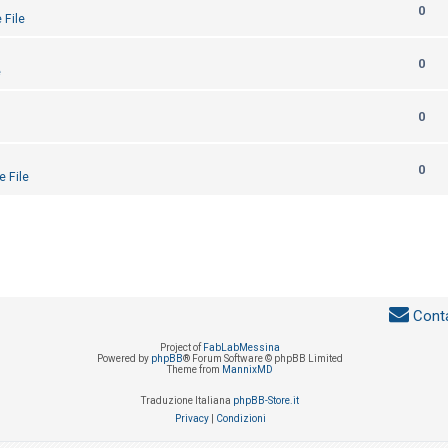
0
 File
0
e
0
0
e File
Conta
Project of
FabLabMessina
Powered by
phpBB
® Forum Software © phpBB Limited
Theme from
MannixMD
Traduzione Italiana
phpBB-Store.it
Privacy
|
Condizioni