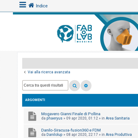
Indice
L
o
g
i
n
Vai alla ricerca avanzata
A
r
g
ARGOMENTI
o
m
Mogavero Gianni Finale di Pollina
e
da
phaeryus
»
09 apr 2020, 01:12
» in
Area Sanitaria
n
Danilo-Siracusa-fusion360 e FDM
t
da
Danilolup
»
08 apr 2020, 22:17
» in
Area Produttiva