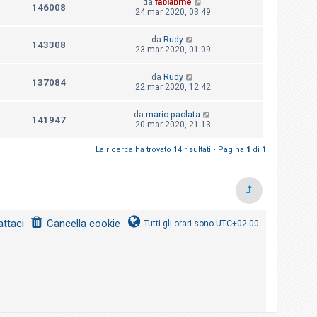
da
fablabme
146008
24 mar 2020, 03:49
da
Rudy
143308
23 mar 2020, 01:09
da
Rudy
137084
22 mar 2020, 12:42
da
mario.paolata
141947
20 mar 2020, 21:13
La ricerca ha trovato 14 risultati • Pagina
1
di
1
ttaci
Cancella cookie
Tutti gli orari sono
UTC+02:00