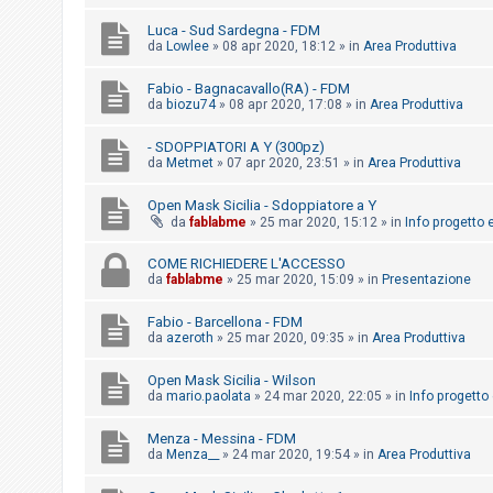
i
Luca - Sud Sardegna - FDM
s
da
Lowlee
»
08 apr 2020, 18:12
» in
Area Produttiva
e
n
Fabio - Bagnacavallo(RA) - FDM
da
biozu74
»
08 apr 2020, 17:08
» in
Area Produttiva
z
a
- SDOPPIATORI A Y (300pz)
da
Metmet
»
07 apr 2020, 23:51
» in
Area Produttiva
r
i
Open Mask Sicilia - Sdoppiatore a Y
s
da
fablabme
»
25 mar 2020, 15:12
» in
Info progetto e
p
COME RICHIEDERE L'ACCESSO
o
da
fablabme
»
25 mar 2020, 15:09
» in
Presentazione
s
Fabio - Barcellona - FDM
t
da
azeroth
»
25 mar 2020, 09:35
» in
Area Produttiva
a
Open Mask Sicilia - Wilson
da
mario.paolata
»
24 mar 2020, 22:05
» in
Info progetto 
A
Menza - Messina - FDM
r
da
Menza__
»
24 mar 2020, 19:54
» in
Area Produttiva
g