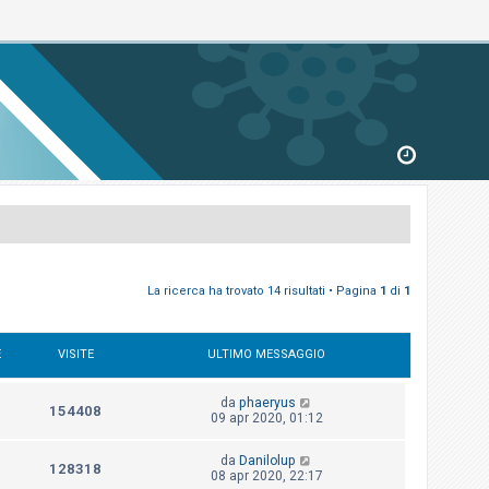
La ricerca ha trovato 14 risultati • Pagina
1
di
1
E
VISITE
ULTIMO MESSAGGIO
da
phaeryus
154408
09 apr 2020, 01:12
da
Danilolup
128318
08 apr 2020, 22:17