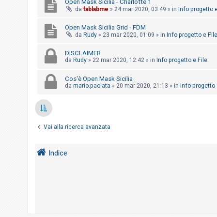
Open Mask Sicilia - Charlotte 1
o
da
fablabme
»
24 mar 2020, 03:49
» in
Info progetto e
m
Open Mask Sicilia Grid - FDM
e
da
Rudy
»
23 mar 2020, 01:09
» in
Info progetto e Fil
n
t
DISCLAIMER
da
Rudy
»
22 mar 2020, 12:42
» in
Info progetto e File
i
a
Cos'è Open Mask Sicilia
t
da
mario.paolata
»
20 mar 2020, 21:13
» in
Info progetto 
t
i
v
Vai alla ricerca avanzata
i
Indice
C
e
r
c
a