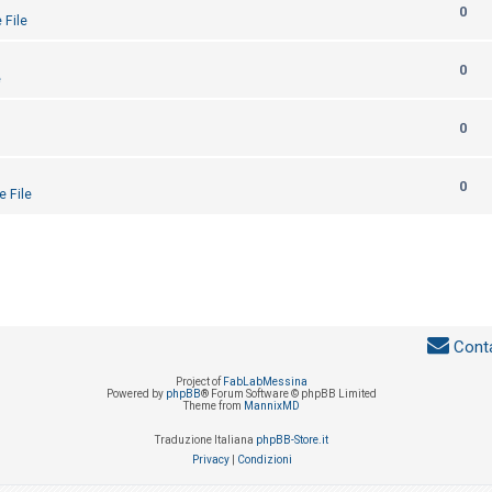
0
 File
0
e
0
0
e File
Conta
Project of
FabLabMessina
Powered by
phpBB
® Forum Software © phpBB Limited
Theme from
MannixMD
Traduzione Italiana
phpBB-Store.it
Privacy
|
Condizioni