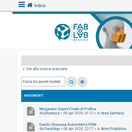
Indice
L
o
g
i
n
Vai alla ricerca avanzata
A
r
g
ARGOMENTI
o
m
Mogavero Gianni Finale di Pollina
e
da
phaeryus
»
09 apr 2020, 01:12
» in
Area Sanitaria
n
Danilo-Siracusa-fusion360 e FDM
t
da
Danilolup
»
08 apr 2020, 22:17
» in
Area Produttiva