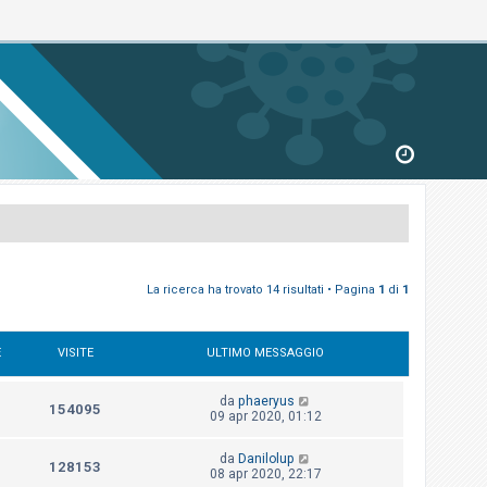
La ricerca ha trovato 14 risultati • Pagina
1
di
1
E
VISITE
ULTIMO MESSAGGIO
da
phaeryus
154095
09 apr 2020, 01:12
da
Danilolup
128153
08 apr 2020, 22:17