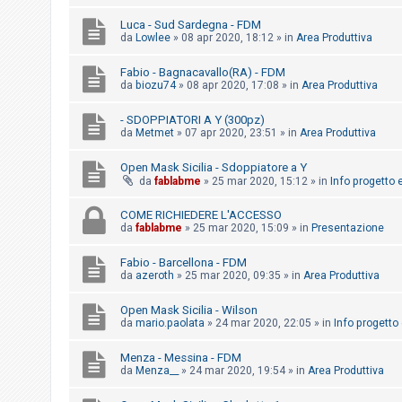
i
Luca - Sud Sardegna - FDM
s
da
Lowlee
»
08 apr 2020, 18:12
» in
Area Produttiva
e
n
Fabio - Bagnacavallo(RA) - FDM
da
biozu74
»
08 apr 2020, 17:08
» in
Area Produttiva
z
a
- SDOPPIATORI A Y (300pz)
da
Metmet
»
07 apr 2020, 23:51
» in
Area Produttiva
r
i
Open Mask Sicilia - Sdoppiatore a Y
s
da
fablabme
»
25 mar 2020, 15:12
» in
Info progetto e
p
COME RICHIEDERE L'ACCESSO
o
da
fablabme
»
25 mar 2020, 15:09
» in
Presentazione
s
Fabio - Barcellona - FDM
t
da
azeroth
»
25 mar 2020, 09:35
» in
Area Produttiva
a
Open Mask Sicilia - Wilson
da
mario.paolata
»
24 mar 2020, 22:05
» in
Info progetto 
A
Menza - Messina - FDM
r
da
Menza__
»
24 mar 2020, 19:54
» in
Area Produttiva
g