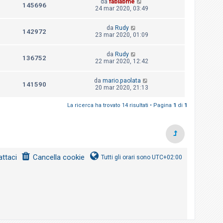
da
fablabme
145696
24 mar 2020, 03:49
da
Rudy
142972
23 mar 2020, 01:09
da
Rudy
136752
22 mar 2020, 12:42
da
mario.paolata
141590
20 mar 2020, 21:13
La ricerca ha trovato 14 risultati • Pagina
1
di
1
ttaci
Cancella cookie
Tutti gli orari sono
UTC+02:00