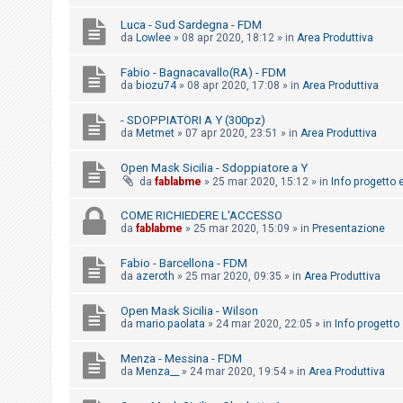
i
Luca - Sud Sardegna - FDM
s
da
Lowlee
»
08 apr 2020, 18:12
» in
Area Produttiva
e
n
Fabio - Bagnacavallo(RA) - FDM
da
biozu74
»
08 apr 2020, 17:08
» in
Area Produttiva
z
a
- SDOPPIATORI A Y (300pz)
da
Metmet
»
07 apr 2020, 23:51
» in
Area Produttiva
r
i
Open Mask Sicilia - Sdoppiatore a Y
s
da
fablabme
»
25 mar 2020, 15:12
» in
Info progetto e
p
COME RICHIEDERE L'ACCESSO
o
da
fablabme
»
25 mar 2020, 15:09
» in
Presentazione
s
Fabio - Barcellona - FDM
t
da
azeroth
»
25 mar 2020, 09:35
» in
Area Produttiva
a
Open Mask Sicilia - Wilson
da
mario.paolata
»
24 mar 2020, 22:05
» in
Info progetto 
A
Menza - Messina - FDM
r
da
Menza__
»
24 mar 2020, 19:54
» in
Area Produttiva
g