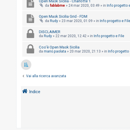
Open Mask Sicilia - Charlotte 1
o
da
fablabme
»
24 mar 2020, 03:49
» in
Info progetto e
m
Open Mask Sicilia Grid - FDM
e
da
Rudy
»
23 mar 2020, 01:09
» in
Info progetto e Fil
n
t
DISCLAIMER
da
Rudy
»
22 mar 2020, 12:42
» in
Info progetto e File
i
a
Cos'è Open Mask Sicilia
t
da
mario.paolata
»
20 mar 2020, 21:13
» in
Info progetto 
t
i
v
Vai alla ricerca avanzata
i
Indice
C
e
r
c
a