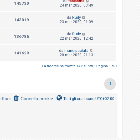
da
fablabme
145730
24 mar 2020, 03:49
da
Rudy
143019
23 mar 2020, 01:09
da
Rudy
136786
22 mar 2020, 12:42
da
mario.paolata
141629
20 mar 2020, 21:13
La ricerca ha trovato 14 risultati • Pagina
1
di
1
ttaci
Cancella cookie
Tutti gli orari sono
UTC+02:00