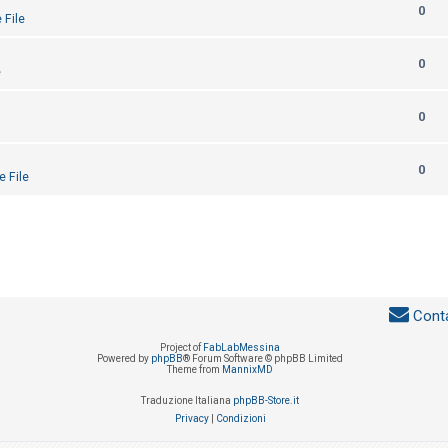
0
 File
0
e
0
0
e File
Conta
Project of
FabLabMessina
Powered by
phpBB
® Forum Software © phpBB Limited
Theme from
MannixMD
Traduzione Italiana
phpBB-Store.it
Privacy
|
Condizioni