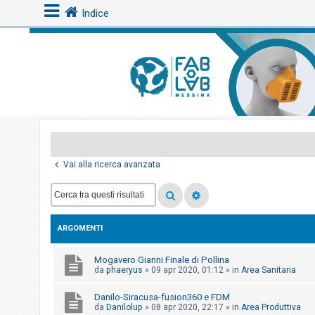
Indice
L
o
g
i
n
Vai alla ricerca avanzata
A
r
g
ARGOMENTI
o
m
Mogavero Gianni Finale di Pollina
e
da
phaeryus
»
09 apr 2020, 01:12
» in
Area Sanitaria
n
Danilo-Siracusa-fusion360 e FDM
t
da
Danilolup
»
08 apr 2020, 22:17
» in
Area Produttiva