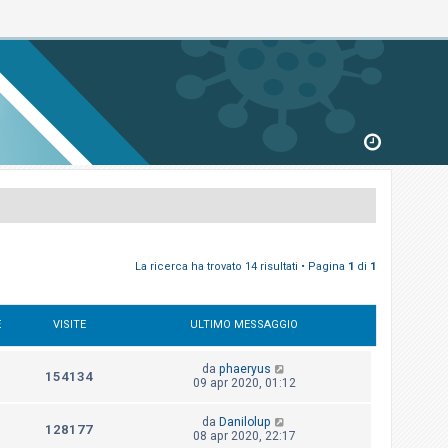
La ricerca ha trovato 14 risultati • Pagina
1
di
1
E
VISITE
ULTIMO MESSAGGIO
da
phaeryus
154134
09 apr 2020, 01:12
da
Danilolup
128177
08 apr 2020, 22:17