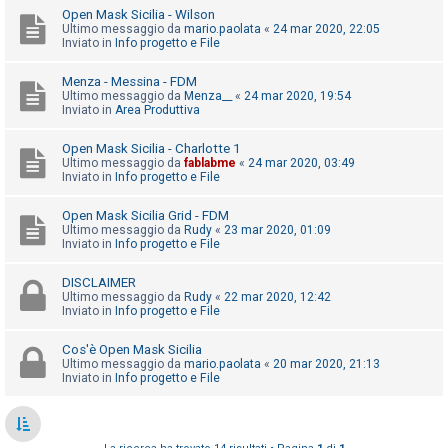
o
Open Mask Sicilia - Wilson
Ultimo messaggio da
mario.paolata
«
24 mar 2020, 22:05
m
Inviato in
Info progetto e File
e
n
Menza - Messina - FDM
Ultimo messaggio da
Menza__
«
24 mar 2020, 19:54
t
Inviato in
Area Produttiva
i
Open Mask Sicilia - Charlotte 1
a
Ultimo messaggio da
fablabme
«
24 mar 2020, 03:49
t
Inviato in
Info progetto e File
t
Open Mask Sicilia Grid - FDM
i
Ultimo messaggio da
Rudy
«
23 mar 2020, 01:09
Inviato in
Info progetto e File
v
i
DISCLAIMER
Ultimo messaggio da
Rudy
«
22 mar 2020, 12:42
Inviato in
Info progetto e File
C
Cos'è Open Mask Sicilia
e
Ultimo messaggio da
mario.paolata
«
20 mar 2020, 21:13
Inviato in
Info progetto e File
r
c
a