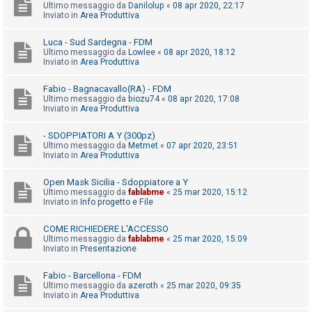
i
Ultimo messaggio da
Danilolup
«
08 apr 2020, 22:17
Inviato in
Area Produttiva
s
e
Luca - Sud Sardegna - FDM
Ultimo messaggio da
Lowlee
«
08 apr 2020, 18:12
n
Inviato in
Area Produttiva
z
a
Fabio - Bagnacavallo(RA) - FDM
Ultimo messaggio da
biozu74
«
08 apr 2020, 17:08
r
Inviato in
Area Produttiva
i
- SDOPPIATORI A Y (300pz)
s
Ultimo messaggio da
Metmet
«
07 apr 2020, 23:51
p
Inviato in
Area Produttiva
o
Open Mask Sicilia - Sdoppiatore a Y
s
Ultimo messaggio da
fablabme
«
25 mar 2020, 15:12
Inviato in
Info progetto e File
t
a
COME RICHIEDERE L'ACCESSO
Ultimo messaggio da
fablabme
«
25 mar 2020, 15:09
Inviato in
Presentazione
A
Fabio - Barcellona - FDM
r
Ultimo messaggio da
azeroth
«
25 mar 2020, 09:35
Inviato in
Area Produttiva
g