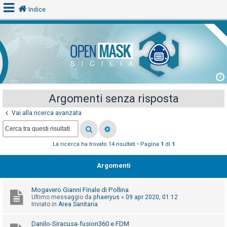
Indice
L
o
g
i
Argomenti senza risposta
n
Vai alla ricerca avanzata
A
La ricerca ha trovato 14 risultati • Pagina
1
di
1
r
g
Argomenti
o
m
Mogavero Gianni Finale di Pollina
e
Ultimo messaggio da
phaeryus
«
09 apr 2020, 01:12
Inviato in
Area Sanitaria
n
t
Danilo-Siracusa-fusion360 e FDM