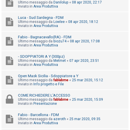
i
Ultimo messaggio da
Danilolup
«
08 apr 2020, 22:17
Inviato in
Area Produttiva
s
e
Luca - Sud Sardegna - FDM
Ultimo messaggio da
Lowlee
«
08 apr 2020, 18:12
n
Inviato in
Area Produttiva
z
a
Fabio - Bagnacavallo(RA) - FDM
Ultimo messaggio da
biozu74
«
08 apr 2020, 17:08
r
Inviato in
Area Produttiva
i
- SDOPPIATORI A Y (300pz)
s
Ultimo messaggio da
Metmet
«
07 apr 2020, 23:51
p
Inviato in
Area Produttiva
o
Open Mask Sicilia - Sdoppiatore a Y
s
Ultimo messaggio da
fablabme
«
25 mar 2020, 15:12
Inviato in
Info progetto e File
t
a
COME RICHIEDERE L'ACCESSO
Ultimo messaggio da
fablabme
«
25 mar 2020, 15:09
Inviato in
Presentazione
A
Fabio - Barcellona - FDM
r
Ultimo messaggio da
azeroth
«
25 mar 2020, 09:35
Inviato in
Area Produttiva
g