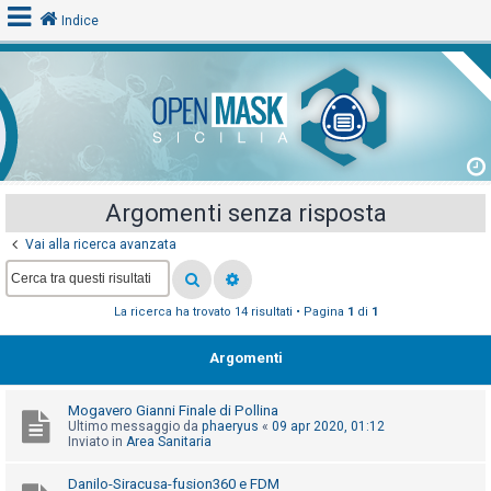
Indice
L
o
g
i
Argomenti senza risposta
n
Vai alla ricerca avanzata
A
La ricerca ha trovato 14 risultati • Pagina
1
di
1
r
g
Argomenti
o
m
Mogavero Gianni Finale di Pollina
e
Ultimo messaggio da
phaeryus
«
09 apr 2020, 01:12
Inviato in
Area Sanitaria
n
t
Danilo-Siracusa-fusion360 e FDM