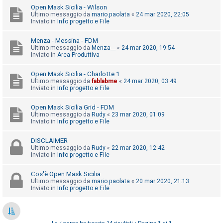
o
Open Mask Sicilia - Wilson
Ultimo messaggio da
mario.paolata
«
24 mar 2020, 22:05
m
Inviato in
Info progetto e File
e
n
Menza - Messina - FDM
Ultimo messaggio da
Menza__
«
24 mar 2020, 19:54
t
Inviato in
Area Produttiva
i
Open Mask Sicilia - Charlotte 1
a
Ultimo messaggio da
fablabme
«
24 mar 2020, 03:49
t
Inviato in
Info progetto e File
t
Open Mask Sicilia Grid - FDM
i
Ultimo messaggio da
Rudy
«
23 mar 2020, 01:09
Inviato in
Info progetto e File
v
i
DISCLAIMER
Ultimo messaggio da
Rudy
«
22 mar 2020, 12:42
Inviato in
Info progetto e File
C
Cos'è Open Mask Sicilia
e
Ultimo messaggio da
mario.paolata
«
20 mar 2020, 21:13
Inviato in
Info progetto e File
r
c
a