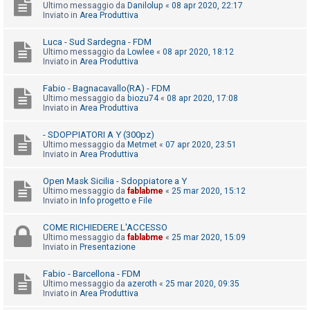
i
Ultimo messaggio da
Danilolup
«
08 apr 2020, 22:17
Inviato in
Area Produttiva
s
e
Luca - Sud Sardegna - FDM
Ultimo messaggio da
Lowlee
«
08 apr 2020, 18:12
n
Inviato in
Area Produttiva
z
a
Fabio - Bagnacavallo(RA) - FDM
Ultimo messaggio da
biozu74
«
08 apr 2020, 17:08
r
Inviato in
Area Produttiva
i
- SDOPPIATORI A Y (300pz)
s
Ultimo messaggio da
Metmet
«
07 apr 2020, 23:51
p
Inviato in
Area Produttiva
o
Open Mask Sicilia - Sdoppiatore a Y
s
Ultimo messaggio da
fablabme
«
25 mar 2020, 15:12
Inviato in
Info progetto e File
t
a
COME RICHIEDERE L'ACCESSO
Ultimo messaggio da
fablabme
«
25 mar 2020, 15:09
Inviato in
Presentazione
A
Fabio - Barcellona - FDM
r
Ultimo messaggio da
azeroth
«
25 mar 2020, 09:35
Inviato in
Area Produttiva
g