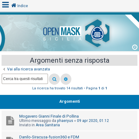
Indice
L
o
g
i
Argomenti senza risposta
n
Vai alla ricerca avanzata
A
La ricerca ha trovato 14 risultati • Pagina
1
di
1
r
g
Argomenti
o
m
Mogavero Gianni Finale di Pollina
e
Ultimo messaggio da
phaeryus
«
09 apr 2020, 01:12
Inviato in
Area Sanitaria
n
t
Danilo-Siracusa-fusion360 e FDM