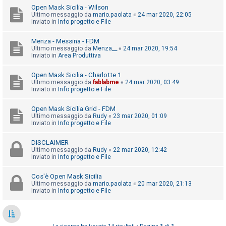
o
Open Mask Sicilia - Wilson
Ultimo messaggio da
mario.paolata
«
24 mar 2020, 22:05
m
Inviato in
Info progetto e File
e
n
Menza - Messina - FDM
Ultimo messaggio da
Menza__
«
24 mar 2020, 19:54
t
Inviato in
Area Produttiva
i
Open Mask Sicilia - Charlotte 1
a
Ultimo messaggio da
fablabme
«
24 mar 2020, 03:49
t
Inviato in
Info progetto e File
t
Open Mask Sicilia Grid - FDM
i
Ultimo messaggio da
Rudy
«
23 mar 2020, 01:09
Inviato in
Info progetto e File
v
i
DISCLAIMER
Ultimo messaggio da
Rudy
«
22 mar 2020, 12:42
Inviato in
Info progetto e File
C
Cos'è Open Mask Sicilia
e
Ultimo messaggio da
mario.paolata
«
20 mar 2020, 21:13
Inviato in
Info progetto e File
r
c
a