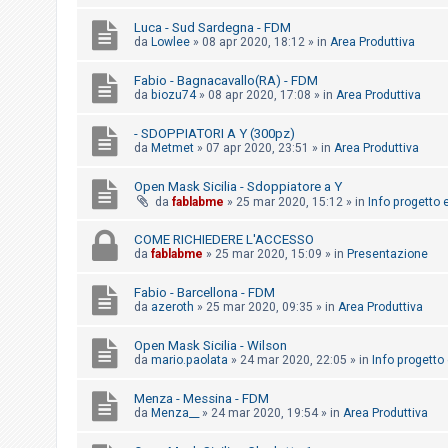
i
Luca - Sud Sardegna - FDM
s
da
Lowlee
»
08 apr 2020, 18:12
» in
Area Produttiva
e
n
Fabio - Bagnacavallo(RA) - FDM
da
biozu74
»
08 apr 2020, 17:08
» in
Area Produttiva
z
a
- SDOPPIATORI A Y (300pz)
da
Metmet
»
07 apr 2020, 23:51
» in
Area Produttiva
r
i
Open Mask Sicilia - Sdoppiatore a Y
s
da
fablabme
»
25 mar 2020, 15:12
» in
Info progetto e
p
COME RICHIEDERE L'ACCESSO
o
da
fablabme
»
25 mar 2020, 15:09
» in
Presentazione
s
Fabio - Barcellona - FDM
t
da
azeroth
»
25 mar 2020, 09:35
» in
Area Produttiva
a
Open Mask Sicilia - Wilson
da
mario.paolata
»
24 mar 2020, 22:05
» in
Info progetto 
A
Menza - Messina - FDM
r
da
Menza__
»
24 mar 2020, 19:54
» in
Area Produttiva
g