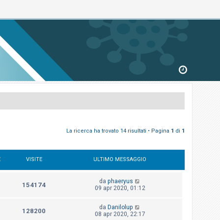
La ricerca ha trovato 14 risultati • Pagina
1
di
1
E
VISITE
ULTIMO MESSAGGIO
da
phaeryus
154174
09 apr 2020, 01:12
da
Danilolup
128200
08 apr 2020, 22:17