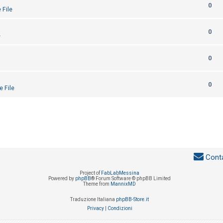
0
 File
0
e
0
0
e File
Conta
Project of
FabLabMessina
Powered by
phpBB
® Forum Software © phpBB Limited
Theme from
MannixMD
Traduzione Italiana
phpBB-Store.it
Privacy
|
Condizioni