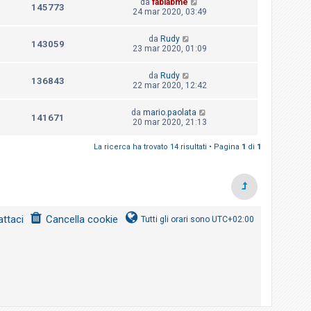
da
fablabme
145773
24 mar 2020, 03:49
da
Rudy
143059
23 mar 2020, 01:09
da
Rudy
136843
22 mar 2020, 12:42
da
mario.paolata
141671
20 mar 2020, 21:13
La ricerca ha trovato 14 risultati • Pagina
1
di
1
ttaci
Cancella cookie
Tutti gli orari sono
UTC+02:00