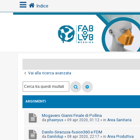
Indice
L
o
g
i
n
Vai alla ricerca avanzata
A
r
g
ARGOMENTI
o
m
Mogavero Gianni Finale di Pollina
e
da
phaeryus
»
09 apr 2020, 01:12
» in
Area Sanitaria
n
Danilo-Siracusa-fusion360 e FDM
t
da
Danilolup
»
08 apr 2020, 22:17
» in
Area Produttiva