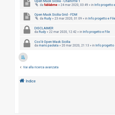
Open Mask Sicilia - Charlotte 1
o
da
fablabme
»
24 mar 2020, 03:49
» in
Info progetto e
m
Open Mask Sicilia Grid - FDM
e
da
Rudy
»
23 mar 2020, 01:09
» in
Info progetto e Fil
n
t
DISCLAIMER
da
Rudy
»
22 mar 2020, 12:42
» in
Info progetto e File
i
a
Cos'è Open Mask Sicilia
t
da
mario.paolata
»
20 mar 2020, 21:13
» in
Info progetto 
t
i
v
Vai alla ricerca avanzata
i
Indice
C
e
r
c
a