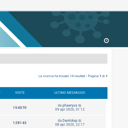
La ricerca ha trovato 14 risultati • Pagina
1
di
1
E
VISITE
ULTIMO MESSAGGIO
da
phaeryus
154070
09 apr 2020, 01:12
da
Danilolup
128143
08 apr 2020, 22:17