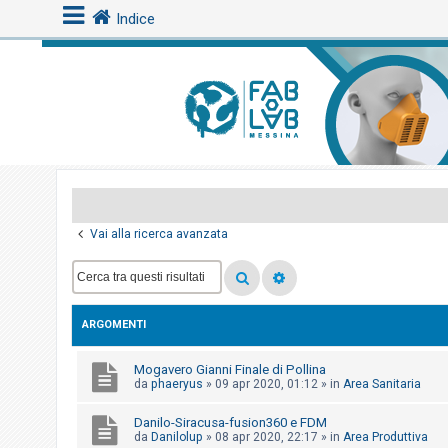
Indice
L
o
g
i
n
Vai alla ricerca avanzata
A
r
g
ARGOMENTI
o
m
Mogavero Gianni Finale di Pollina
e
da
phaeryus
»
09 apr 2020, 01:12
» in
Area Sanitaria
n
Danilo-Siracusa-fusion360 e FDM
t
da
Danilolup
»
08 apr 2020, 22:17
» in
Area Produttiva