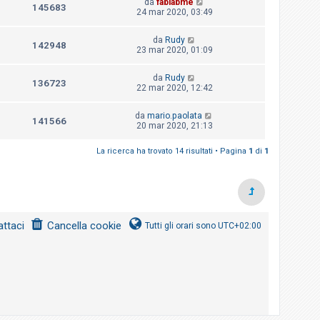
da
fablabme
145683
24 mar 2020, 03:49
da
Rudy
142948
23 mar 2020, 01:09
da
Rudy
136723
22 mar 2020, 12:42
da
mario.paolata
141566
20 mar 2020, 21:13
La ricerca ha trovato 14 risultati • Pagina
1
di
1
ttaci
Cancella cookie
Tutti gli orari sono
UTC+02:00