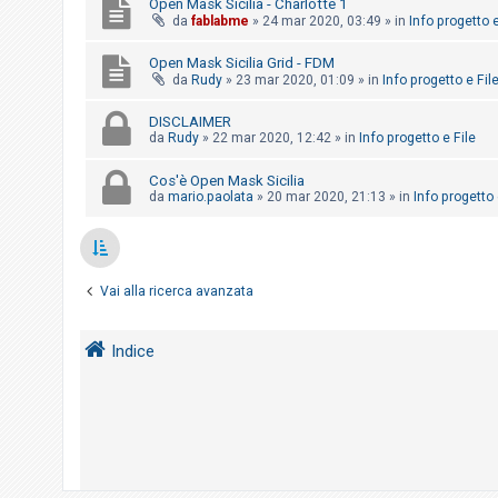
Open Mask Sicilia - Charlotte 1
o
da
fablabme
»
24 mar 2020, 03:49
» in
Info progetto e
m
Open Mask Sicilia Grid - FDM
e
da
Rudy
»
23 mar 2020, 01:09
» in
Info progetto e Fil
n
t
DISCLAIMER
da
Rudy
»
22 mar 2020, 12:42
» in
Info progetto e File
i
a
Cos'è Open Mask Sicilia
t
da
mario.paolata
»
20 mar 2020, 21:13
» in
Info progetto 
t
i
v
Vai alla ricerca avanzata
i
Indice
C
e
r
c
a