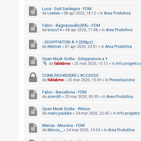
i
Luca - Sud Sardegna - FDM
s
da
Lowlee
»
08 apr 2020, 18:12
» in
Area Produttiva
e
n
Fabio - Bagnacavallo(RA) - FDM
da
biozu74
»
08 apr 2020, 17:08
» in
Area Produttiva
z
a
- SDOPPIATORI A Y (300pz)
da
Metmet
»
07 apr 2020, 23:51
» in
Area Produttiva
r
i
Open Mask Sicilia - Sdoppiatore a Y
s
da
fablabme
»
25 mar 2020, 15:12
» in
Info progetto e
p
COME RICHIEDERE L'ACCESSO
o
da
fablabme
»
25 mar 2020, 15:09
» in
Presentazione
s
Fabio - Barcellona - FDM
t
da
azeroth
»
25 mar 2020, 09:35
» in
Area Produttiva
a
Open Mask Sicilia - Wilson
da
mario.paolata
»
24 mar 2020, 22:05
» in
Info progetto 
A
Menza - Messina - FDM
r
da
Menza__
»
24 mar 2020, 19:54
» in
Area Produttiva
g