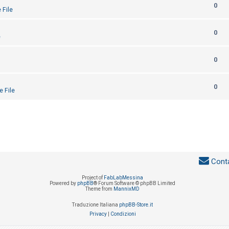
0
 File
0
e
0
0
e File
Conta
Project of
FabLabMessina
Powered by
phpBB
® Forum Software © phpBB Limited
Theme from
MannixMD
Traduzione Italiana
phpBB-Store.it
Privacy
|
Condizioni