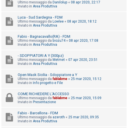
i
Ultimo messaggio da
Danilolup
«
08 apr 2020, 22:17
Inviato in
Area Produttiva
s
e
Luca - Sud Sardegna - FDM
Ultimo messaggio da
Lowlee
«
08 apr 2020, 18:12
n
Inviato in
Area Produttiva
z
a
Fabio - Bagnacavallo(RA) - FDM
Ultimo messaggio da
biozu74
«
08 apr 2020, 17:08
r
Inviato in
Area Produttiva
i
- SDOPPIATORI A Y (300pz)
s
Ultimo messaggio da
Metmet
«
07 apr 2020, 23:51
p
Inviato in
Area Produttiva
o
Open Mask Sicilia - Sdoppiatore a Y
s
Ultimo messaggio da
fablabme
«
25 mar 2020, 15:12
Inviato in
Info progetto e File
t
a
COME RICHIEDERE L'ACCESSO
Ultimo messaggio da
fablabme
«
25 mar 2020, 15:09
Inviato in
Presentazione
A
Fabio - Barcellona - FDM
r
Ultimo messaggio da
azeroth
«
25 mar 2020, 09:35
Inviato in
Area Produttiva
g