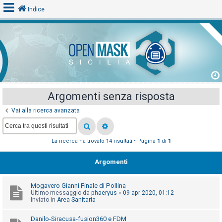
Indice
L
o
g
i
Argomenti senza risposta
n
Vai alla ricerca avanzata
A
La ricerca ha trovato 14 risultati • Pagina
1
di
1
r
g
Argomenti
o
m
Mogavero Gianni Finale di Pollina
e
Ultimo messaggio da
phaeryus
«
09 apr 2020, 01:12
Inviato in
Area Sanitaria
n
t
Danilo-Siracusa-fusion360 e FDM