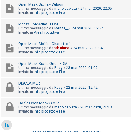
o
Open Mask Sicilia - Wilson
Ultimo messaggio da
mario.paolata
«
24 mar 2020, 22:05
m
Inviato in
Info progetto e File
e
n
Menza - Messina - FDM
Ultimo messaggio da
Menza__
«
24 mar 2020, 19:54
t
Inviato in
Area Produttiva
i
Open Mask Sicilia - Charlotte 1
a
Ultimo messaggio da
fablabme
«
24 mar 2020, 03:49
t
Inviato in
Info progetto e File
t
Open Mask Sicilia Grid - FDM
i
Ultimo messaggio da
Rudy
«
23 mar 2020, 01:09
Inviato in
Info progetto e File
v
i
DISCLAIMER
Ultimo messaggio da
Rudy
«
22 mar 2020, 12:42
Inviato in
Info progetto e File
C
Cos'è Open Mask Sicilia
e
Ultimo messaggio da
mario.paolata
«
20 mar 2020, 21:13
Inviato in
Info progetto e File
r
c
a