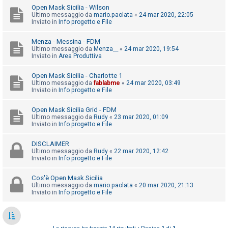
o
Open Mask Sicilia - Wilson
Ultimo messaggio da
mario.paolata
«
24 mar 2020, 22:05
m
Inviato in
Info progetto e File
e
n
Menza - Messina - FDM
Ultimo messaggio da
Menza__
«
24 mar 2020, 19:54
t
Inviato in
Area Produttiva
i
Open Mask Sicilia - Charlotte 1
a
Ultimo messaggio da
fablabme
«
24 mar 2020, 03:49
t
Inviato in
Info progetto e File
t
Open Mask Sicilia Grid - FDM
i
Ultimo messaggio da
Rudy
«
23 mar 2020, 01:09
Inviato in
Info progetto e File
v
i
DISCLAIMER
Ultimo messaggio da
Rudy
«
22 mar 2020, 12:42
Inviato in
Info progetto e File
C
Cos'è Open Mask Sicilia
e
Ultimo messaggio da
mario.paolata
«
20 mar 2020, 21:13
Inviato in
Info progetto e File
r
c
a