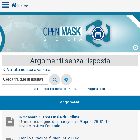
Indice
L
o
g
i
Argomenti senza risposta
n
Vai alla ricerca avanzata
A
La ricerca ha trovato 14 risultati • Pagina
1
di
1
r
g
Argomenti
o
m
Mogavero Gianni Finale di Pollina
e
Ultimo messaggio da
phaeryus
«
09 apr 2020, 01:12
Inviato in
Area Sanitaria
n
t
Danilo-Siracusa-fusion360 e FDM