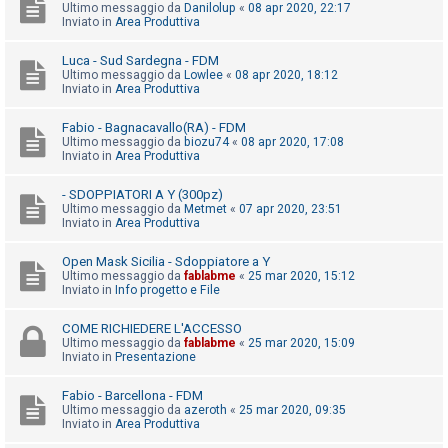
i
Ultimo messaggio da
Danilolup
«
08 apr 2020, 22:17
Inviato in
Area Produttiva
s
e
Luca - Sud Sardegna - FDM
Ultimo messaggio da
Lowlee
«
08 apr 2020, 18:12
n
Inviato in
Area Produttiva
z
a
Fabio - Bagnacavallo(RA) - FDM
Ultimo messaggio da
biozu74
«
08 apr 2020, 17:08
r
Inviato in
Area Produttiva
i
- SDOPPIATORI A Y (300pz)
s
Ultimo messaggio da
Metmet
«
07 apr 2020, 23:51
p
Inviato in
Area Produttiva
o
Open Mask Sicilia - Sdoppiatore a Y
s
Ultimo messaggio da
fablabme
«
25 mar 2020, 15:12
Inviato in
Info progetto e File
t
a
COME RICHIEDERE L'ACCESSO
Ultimo messaggio da
fablabme
«
25 mar 2020, 15:09
Inviato in
Presentazione
A
Fabio - Barcellona - FDM
r
Ultimo messaggio da
azeroth
«
25 mar 2020, 09:35
Inviato in
Area Produttiva
g