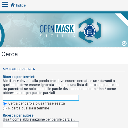
Indice
L
o
g
i
Cerca
n
MOTORE DI RICERCA
A
Ricerca per termini:
Metti un
+
davanti alla parola che deve essere cercata e un
-
davanti a
r
quella che deve essere ignorata. Inserisci una lista di parole separate da
|
tra parentesi se solo una delle parole deve essere cercata. Usa * come
g
abbreviazione per parole parziali.
o
m
Cerca per parola o usa frase esatta
Ricerca qualsiasi termine
e
Ricerca per autore:
n
Usa * come abbreviazione per parole parziali.
t