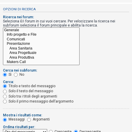
i
OPZIONI DI RICERCA
s
e
Ricerca nei forum:
Seleziona il/i forum in cui vuoi cercare. Per velocizzare la ricerca nei
n
subforum seleziona il forum principale e abilita la ricerca.
z
a
r
i
s
p
Cerca nei subforum:
o
Sì
No
s
Cerca:
Titolo e testo del messaggio
t
Solo il testo del messaggio
a
Solo tra i titoli degli argomenti
Solo il primo messaggio dell’argomento
A
Mostra i risultati come:
Messaggi
Argomenti
r
Ordina risultati per:
g
Crescente
Decrescente