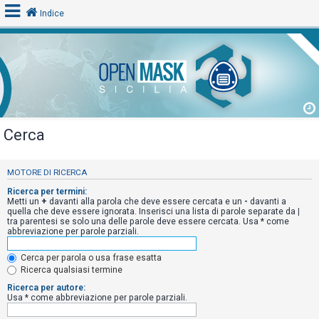
Indice
L
o
g
i
Cerca
n
MOTORE DI RICERCA
A
Ricerca per termini:
Metti un
+
davanti alla parola che deve essere cercata e un
-
davanti a
r
quella che deve essere ignorata. Inserisci una lista di parole separate da
|
tra parentesi se solo una delle parole deve essere cercata. Usa * come
g
abbreviazione per parole parziali.
o
m
Cerca per parola o usa frase esatta
Ricerca qualsiasi termine
e
Ricerca per autore:
n
Usa * come abbreviazione per parole parziali.
t