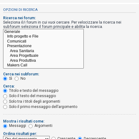
i
OPZIONI DI RICERCA
s
e
Ricerca nei forum:
Seleziona il/i forum in cui vuoi cercare. Per velocizzare la ricerca nei
n
subforum seleziona il forum principale e abilita la ricerca.
z
a
r
i
s
p
Cerca nei subforum:
o
Sì
No
s
Cerca:
Titolo e testo del messaggio
t
Solo il testo del messaggio
a
Solo tra i titoli degli argomenti
Solo il primo messaggio dell’argomento
A
Mostra i risultati come:
Messaggi
Argomenti
r
Ordina risultati per:
g
Crescente
Decrescente