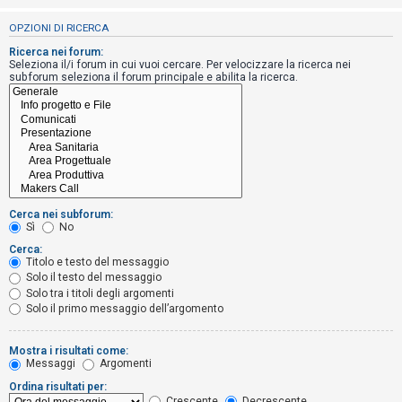
i
OPZIONI DI RICERCA
s
e
Ricerca nei forum:
Seleziona il/i forum in cui vuoi cercare. Per velocizzare la ricerca nei
n
subforum seleziona il forum principale e abilita la ricerca.
z
a
r
i
s
p
Cerca nei subforum:
o
Sì
No
s
Cerca:
Titolo e testo del messaggio
t
Solo il testo del messaggio
a
Solo tra i titoli degli argomenti
Solo il primo messaggio dell’argomento
A
Mostra i risultati come:
Messaggi
Argomenti
r
Ordina risultati per:
g
Crescente
Decrescente