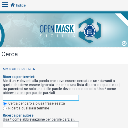
Indice
L
o
g
i
Cerca
n
MOTORE DI RICERCA
A
Ricerca per termini:
Metti un
+
davanti alla parola che deve essere cercata e un
-
davanti a
r
quella che deve essere ignorata. Inserisci una lista di parole separate da
|
tra parentesi se solo una delle parole deve essere cercata. Usa * come
g
abbreviazione per parole parziali.
o
m
Cerca per parola o usa frase esatta
Ricerca qualsiasi termine
e
Ricerca per autore:
n
Usa * come abbreviazione per parole parziali.
t