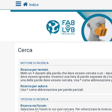
Indice
L
o
g
i
Cerca
n
MOTORE DI RICERCA
A
Ricerca per termini:
r
Metti un
+
davanti alla parola che deve essere cercata e un
-
dava
deve essere ignorata. Inserisci una lista di parole separate da
|
tr
g
una delle parole deve essere cercata. Usa * come abbreviazione pe
o
Ricerca per autore:
Usa * come abbreviazione per parole parziali.
m
e
OPZIONI DI RICERCA
n
Ricerca nei forum:
t
Seleziona il/i forum in cui vuoi cercare. Per velocizzare la ricerc