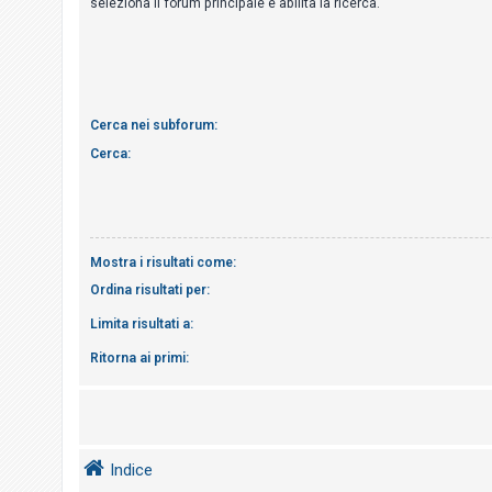
seleziona il forum principale e abilita la ricerca.
i
s
e
n
z
Cerca nei subforum:
a
Cerca:
r
i
s
p
Mostra i risultati come:
o
Ordina risultati per:
s
t
Limita risultati a:
a
Ritorna ai primi:
A
r
Indice
g